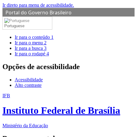
Ir direto para menu de acessibilidade.
Portal do Governo Brasileiro
Portuguese
Ir para o conteúdo
1
Ir para o menu
2
Ir para a busca
3
Ir para o rodapé
4
Opções de acessibilidade
Acessibilidade
Alto contraste
IFB
Instituto Federal de Brasília
Ministério da Educação