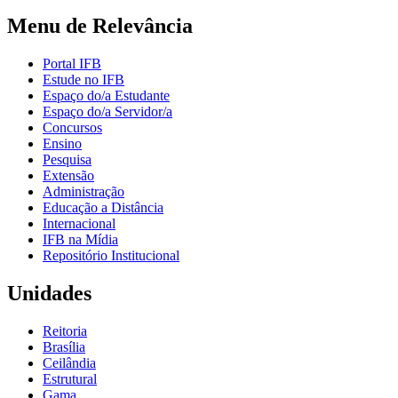
Menu de Relevância
Portal IFB
Estude no IFB
Espaço do/a Estudante
Espaço do/a Servidor/a
Concursos
Ensino
Pesquisa
Extensão
Administração
Educação a Distância
Internacional
IFB na Mídia
Repositório Institucional
Unidades
Reitoria
Brasília
Ceilândia
Estrutural
Gama