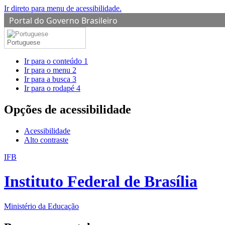
Ir direto para menu de acessibilidade.
Portal do Governo Brasileiro
Portuguese
Ir para o conteúdo
1
Ir para o menu
2
Ir para a busca
3
Ir para o rodapé
4
Opções de acessibilidade
Acessibilidade
Alto contraste
IFB
Instituto Federal de Brasília
Ministério da Educação