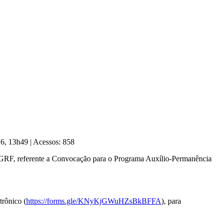
026, 13h49
|
Acessos: 858
DGRF, referente a Convocação para o Programa Auxílio-Permanência
rônico (
https://forms.gle/KNyKjGWuHZsBkBFFA
), para