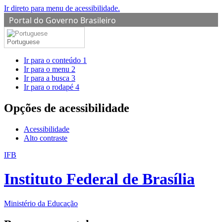
Ir direto para menu de acessibilidade.
Portal do Governo Brasileiro
Portuguese
Ir para o conteúdo
1
Ir para o menu
2
Ir para a busca
3
Ir para o rodapé
4
Opções de acessibilidade
Acessibilidade
Alto contraste
IFB
Instituto Federal de Brasília
Ministério da Educação