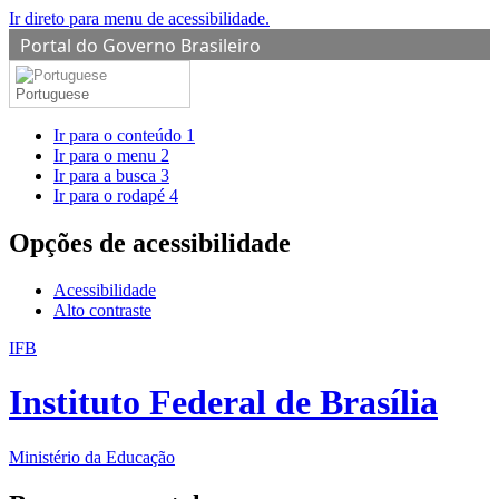
Ir direto para menu de acessibilidade.
Portal do Governo Brasileiro
Portuguese
Ir para o conteúdo
1
Ir para o menu
2
Ir para a busca
3
Ir para o rodapé
4
Opções de acessibilidade
Acessibilidade
Alto contraste
IFB
Instituto Federal de Brasília
Ministério da Educação