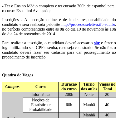
- Ter o Ensino Médio completo e ter cursado 300h de espanhol para
o curso: Espanhol Avançado;
Inscrições - A inscrição online é de inteira responsabilidade do
candidato e será realizada pelo site
http://processoseletivo.ifb.edu.br
,
no período compreendido entre as 8h do dia 10 de novembro às 18h
do dia 24 de novembro de 2014.
Para realizar a inscrição, o candidato deverá acessar o
site
e fazer o
login utilizando seu CPF e senha, caso seja cadastrado. Se não for, o
candidato deverá fazer seu cadastro para dar prosseguimento ao
procedimento de inscrição.
Quadro de Vagas
Duração
Turno
Vagas no
Campus
Curso
do curso
das aulas
Total
Informática
200h
Noite
20
Noções de
Estatística e
60h
Manhã
40
Probabilidade
Manhã
40