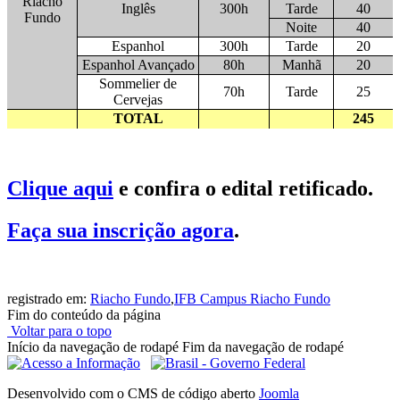
Riacho
Inglês
300h
Tarde
40
Fundo
Noite
40
Espanhol
300h
Tarde
20
Espanhol Avançado
80h
Manhã
20
Sommelier de
70h
Tarde
25
Cervejas
TOTAL
245
Clique aqui
e confira o edital retificado.
Faça sua inscrição agora
.
registrado em:
Riacho Fundo
,
IFB Campus Riacho Fundo
Fim do conteúdo da página
Voltar para o topo
Início da navegação de rodapé
Fim da navegação de rodapé
Desenvolvido com o CMS de código aberto
Joomla