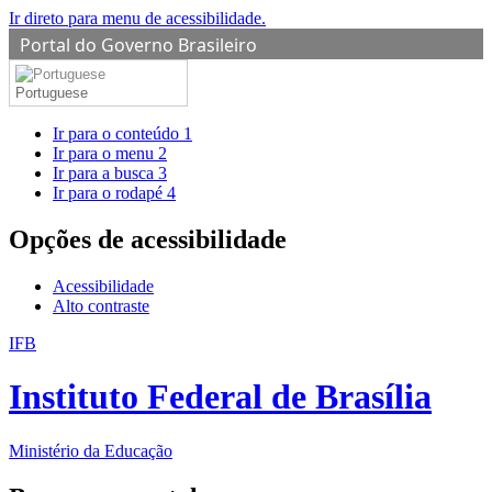
Ir direto para menu de acessibilidade.
Portal do Governo Brasileiro
Portuguese
Ir para o conteúdo
1
Ir para o menu
2
Ir para a busca
3
Ir para o rodapé
4
Opções de acessibilidade
Acessibilidade
Alto contraste
IFB
Instituto Federal de Brasília
Ministério da Educação