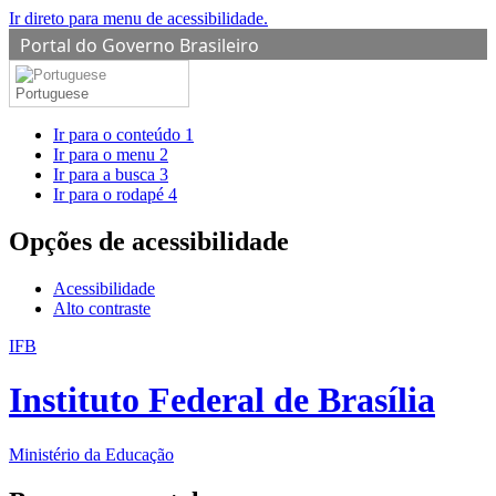
Ir direto para menu de acessibilidade.
Portal do Governo Brasileiro
Portuguese
Ir para o conteúdo
1
Ir para o menu
2
Ir para a busca
3
Ir para o rodapé
4
Opções de acessibilidade
Acessibilidade
Alto contraste
IFB
Instituto Federal de Brasília
Ministério da Educação