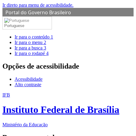
Ir direto para menu de acessibilidade.
Portal do Governo Brasileiro
Portuguese
Ir para o conteúdo
1
Ir para o menu
2
Ir para a busca
3
Ir para o rodapé
4
Opções de acessibilidade
Acessibilidade
Alto contraste
IFB
Instituto Federal de Brasília
Ministério da Educação