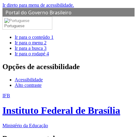
Ir direto para menu de acessibilidade.
Portal do Governo Brasileiro
Portuguese
Ir para o conteúdo
1
Ir para o menu
2
Ir para a busca
3
Ir para o rodapé
4
Opções de acessibilidade
Acessibilidade
Alto contraste
IFB
Instituto Federal de Brasília
Ministério da Educação