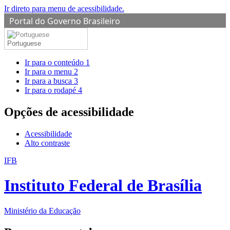
Ir direto para menu de acessibilidade.
Portal do Governo Brasileiro
Portuguese
Ir para o conteúdo
1
Ir para o menu
2
Ir para a busca
3
Ir para o rodapé
4
Opções de acessibilidade
Acessibilidade
Alto contraste
IFB
Instituto Federal de Brasília
Ministério da Educação