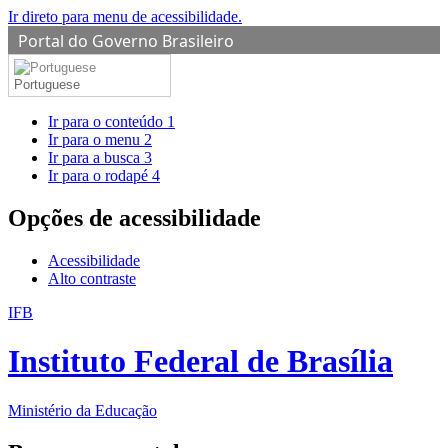
Ir direto para menu de acessibilidade.
Portal do Governo Brasileiro
Portuguese
Ir para o conteúdo
1
Ir para o menu
2
Ir para a busca
3
Ir para o rodapé
4
Opções de acessibilidade
Acessibilidade
Alto contraste
IFB
Instituto Federal de Brasília
Ministério da Educação