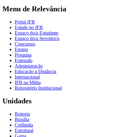
Menu de Relevância
Portal IFB
Estude no IFB
Espaço do/a Estudante
Espaço do/a Servidor/a
Concursos
Ensino
Pesquisa
Extensão
Administração
Educação a Distância
Internacional
IFB na Mídia
Repositório Institucional
Unidades
Reitoria
Brasília
Ceilândia
Estrutural
Gama