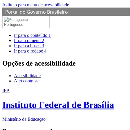
Ir direto para menu de acessibilidade.
Portal do Governo Brasileiro
Portuguese
Ir para o conteúdo
1
Ir para o menu
2
Ir para a busca
3
Ir para o rodapé
4
Opções de acessibilidade
Acessibilidade
Alto contraste
IFB
Instituto Federal de Brasília
Ministério da Educação