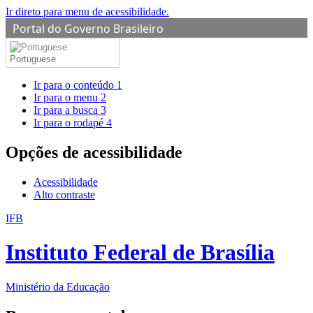
Ir direto para menu de acessibilidade.
Portal do Governo Brasileiro
Portuguese
Ir para o conteúdo
1
Ir para o menu
2
Ir para a busca
3
Ir para o rodapé
4
Opções de acessibilidade
Acessibilidade
Alto contraste
IFB
Instituto Federal de Brasília
Ministério da Educação