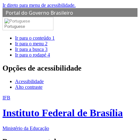
Ir direto para menu de acessibilidade.
Portal do Governo Brasileiro
Portuguese
Ir para o conteúdo
1
Ir para o menu
2
Ir para a busca
3
Ir para o rodapé
4
Opções de acessibilidade
Acessibilidade
Alto contraste
IFB
Instituto Federal de Brasília
Ministério da Educação