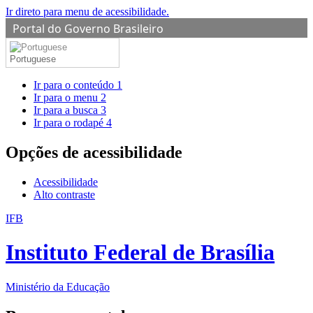
Ir direto para menu de acessibilidade.
Portal do Governo Brasileiro
Portuguese
Ir para o conteúdo
1
Ir para o menu
2
Ir para a busca
3
Ir para o rodapé
4
Opções de acessibilidade
Acessibilidade
Alto contraste
IFB
Instituto Federal de Brasília
Ministério da Educação