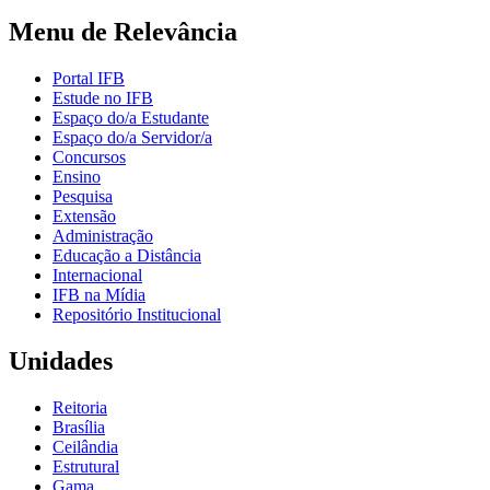
Menu de Relevância
Portal IFB
Estude no IFB
Espaço do/a Estudante
Espaço do/a Servidor/a
Concursos
Ensino
Pesquisa
Extensão
Administração
Educação a Distância
Internacional
IFB na Mídia
Repositório Institucional
Unidades
Reitoria
Brasília
Ceilândia
Estrutural
Gama