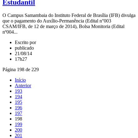
Estudantil
O Campus Samambaia do Instituto Federal de Brasília (IFB) divulga
que o pagamento do Auxílio-Permanência (Edital n°003
CSAM/IFB, de 12 de março de 2014), Bolsa Monitoria (Edital
nº004...
Escrito por
publicado
21/08/14
17h27
Página 198 de 229
Início
Anterior
193
194
195
196
197
198
199
200
201