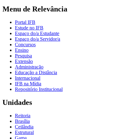
Menu de Relevância
Portal IFB
Estude no IFB
Espaço do/a Estudante
Espaço do/a Servidor/a
Concursos
Ensino
Pesquisa
Extensão
Administração
Educação a Distância
Internacional
IFB na Mídia
Repositório Institucional
Unidades
Reitoria
Brasília
Ceilândia
Estrutural
Gama