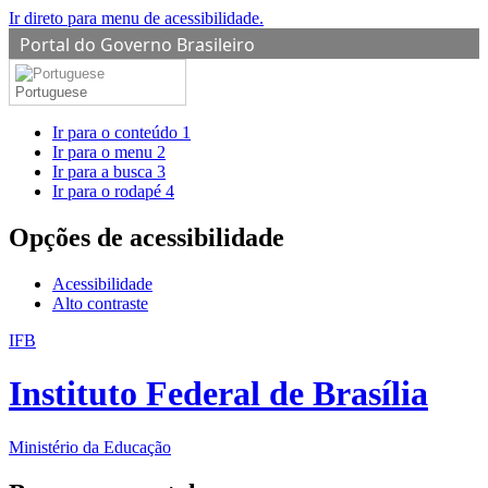
Ir direto para menu de acessibilidade.
Portal do Governo Brasileiro
Portuguese
Ir para o conteúdo
1
Ir para o menu
2
Ir para a busca
3
Ir para o rodapé
4
Opções de acessibilidade
Acessibilidade
Alto contraste
IFB
Instituto Federal de Brasília
Ministério da Educação