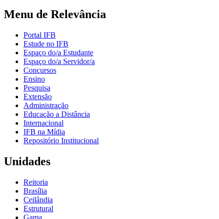
Menu de Relevância
Portal IFB
Estude no IFB
Espaço do/a Estudante
Espaço do/a Servidor/a
Concursos
Ensino
Pesquisa
Extensão
Administração
Educação a Distância
Internacional
IFB na Mídia
Repositório Institucional
Unidades
Reitoria
Brasília
Ceilândia
Estrutural
Gama