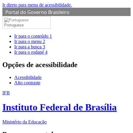
Ir direto para menu de acessibilidade.
Portal do Governo Brasileiro
Portuguese
Ir para o conteúdo
1
Ir para o menu
2
Ir para a busca
3
Ir para o rodapé
4
Opções de acessibilidade
Acessibilidade
Alto contraste
IFB
Instituto Federal de Brasília
Ministério da Educação