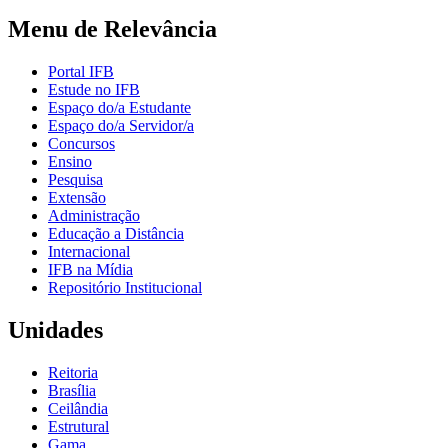
Menu de Relevância
Portal IFB
Estude no IFB
Espaço do/a Estudante
Espaço do/a Servidor/a
Concursos
Ensino
Pesquisa
Extensão
Administração
Educação a Distância
Internacional
IFB na Mídia
Repositório Institucional
Unidades
Reitoria
Brasília
Ceilândia
Estrutural
Gama