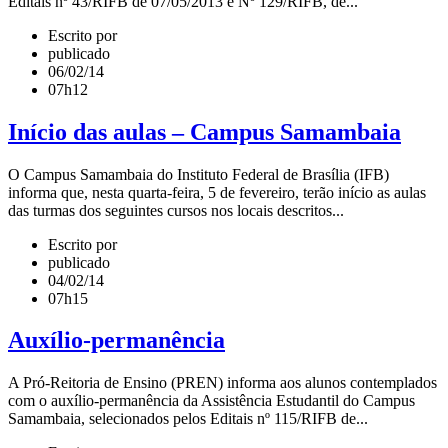
Editais nº 43/RIFB de 07/05/2013 e Nº 129/RIFB, de...
Escrito por
publicado
06/02/14
07h12
Início das aulas – Campus Samambaia
O Campus Samambaia do Instituto Federal de Brasília (IFB)
informa que, nesta quarta-feira, 5 de fevereiro, terão início as aulas
das turmas dos seguintes cursos nos locais descritos...
Escrito por
publicado
04/02/14
07h15
Auxílio-permanência
A Pró-Reitoria de Ensino (PREN) informa aos alunos contemplados
com o auxílio-permanência da Assistência Estudantil do Campus
Samambaia, selecionados pelos Editais nº 115/RIFB de...