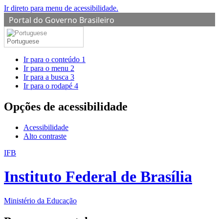
Ir direto para menu de acessibilidade.
Portal do Governo Brasileiro
Portuguese
Ir para o conteúdo
1
Ir para o menu
2
Ir para a busca
3
Ir para o rodapé
4
Opções de acessibilidade
Acessibilidade
Alto contraste
IFB
Instituto Federal de Brasília
Ministério da Educação