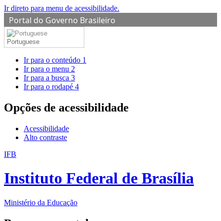
Ir direto para menu de acessibilidade.
Portal do Governo Brasileiro
Portuguese
Ir para o conteúdo
1
Ir para o menu
2
Ir para a busca
3
Ir para o rodapé
4
Opções de acessibilidade
Acessibilidade
Alto contraste
IFB
Instituto Federal de Brasília
Ministério da Educação