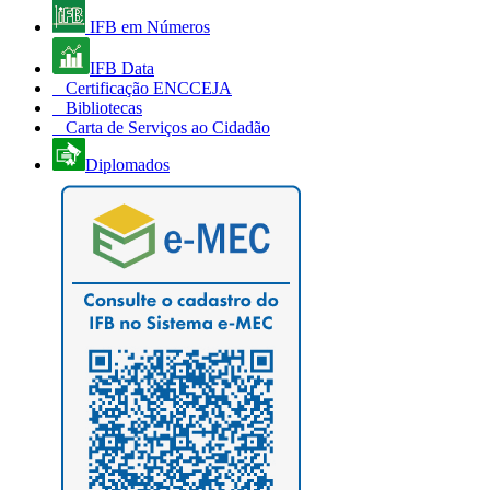
IFB em Números
IFB Data
Certificação ENCCEJA
Bibliotecas
Carta de Serviços ao Cidadão
Diplomados