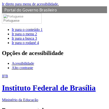
Ir direto para menu de acessibilidade.
Portal do Governo Brasileiro
Portuguese
Ir para o conteúdo
1
Ir para o menu
2
Ir para a busca
3
Ir para o rodapé
4
Opções de acessibilidade
Acessibilidade
Alto contraste
IFB
Instituto Federal de Brasília
Ministério da Educação