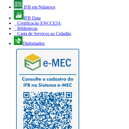
IFB em Números
IFB Data
Certificação ENCCEJA
Bibliotecas
Carta de Serviços ao Cidadão
Diplomados