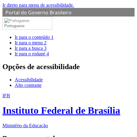
Ir direto para menu de acessibilidade.
Portal do Governo Brasileiro
Portuguese
Ir para o conteúdo
1
Ir para o menu
2
Ir para a busca
3
Ir para o rodapé
4
Opções de acessibilidade
Acessibilidade
Alto contraste
IFB
Instituto Federal de Brasília
Ministério da Educação