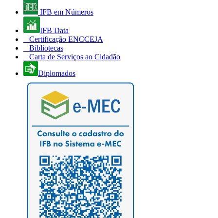
IFB em Números
IFB Data
Certificação ENCCEJA
Bibliotecas
Carta de Serviços ao Cidadão
Diplomados