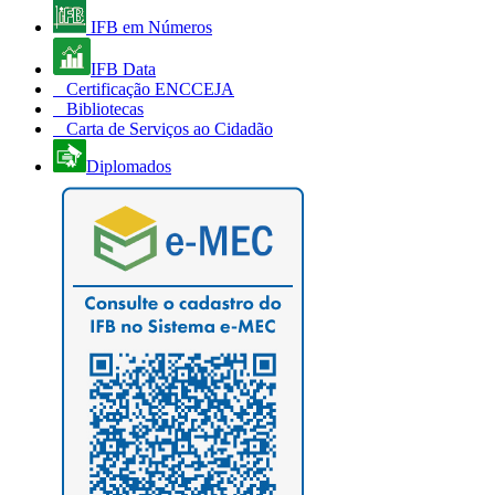
IFB em Números
IFB Data
Certificação ENCCEJA
Bibliotecas
Carta de Serviços ao Cidadão
Diplomados