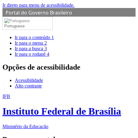
Ir direto para menu de acessibilidade.
Portal do Governo Brasileiro
Portuguese
Ir para o conteúdo
1
Ir para o menu
2
Ir para a busca
3
Ir para o rodapé
4
Opções de acessibilidade
Acessibilidade
Alto contraste
IFB
Instituto Federal de Brasília
Ministério da Educação