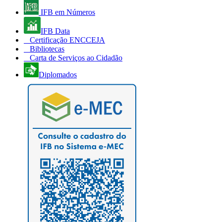
IFB em Números
IFB Data
Certificação ENCCEJA
Bibliotecas
Carta de Serviços ao Cidadão
Diplomados