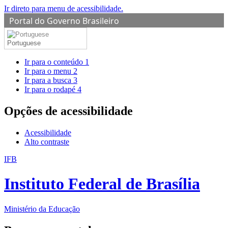
Ir direto para menu de acessibilidade.
Portal do Governo Brasileiro
Portuguese
Ir para o conteúdo
1
Ir para o menu
2
Ir para a busca
3
Ir para o rodapé
4
Opções de acessibilidade
Acessibilidade
Alto contraste
IFB
Instituto Federal de Brasília
Ministério da Educação