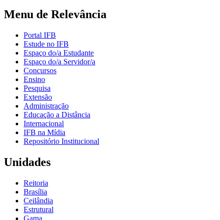
Menu de Relevância
Portal IFB
Estude no IFB
Espaço do/a Estudante
Espaço do/a Servidor/a
Concursos
Ensino
Pesquisa
Extensão
Administração
Educação a Distância
Internacional
IFB na Mídia
Repositório Institucional
Unidades
Reitoria
Brasília
Ceilândia
Estrutural
Gama