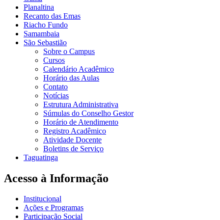
Planaltina
Recanto das Emas
Riacho Fundo
Samambaia
São Sebastião
Sobre o Campus
Cursos
Calendário Acadêmico
Horário das Aulas
Contato
Notícias
Estrutura Administrativa
Súmulas do Conselho Gestor
Horário de Atendimento
Registro Acadêmico
Atividade Docente
Boletins de Serviço
Taguatinga
Acesso à Informação
Institucional
Ações e Programas
Participação Social