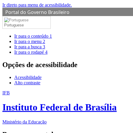
Ir direto para menu de acessibilidade.
Portal do Governo Brasileiro
Portuguese
Ir para o conteúdo
1
Ir para o menu
2
Ir para a busca
3
Ir para o rodapé
4
Opções de acessibilidade
Acessibilidade
Alto contraste
IFB
Instituto Federal de Brasília
Ministério da Educação