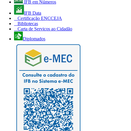
IFB em Números
IFB Data
Certificação ENCCEJA
Bibliotecas
Carta de Serviços ao Cidadão
Diplomados