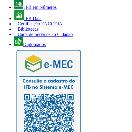
IFB em Números
IFB Data
Certificação ENCCEJA
Bibliotecas
Carta de Serviços ao Cidadão
Diplomados