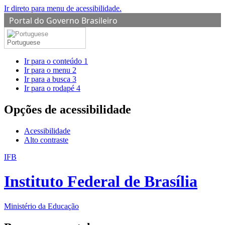
Ir direto para menu de acessibilidade.
Portal do Governo Brasileiro
Portuguese
Ir para o conteúdo
1
Ir para o menu
2
Ir para a busca
3
Ir para o rodapé
4
Opções de acessibilidade
Acessibilidade
Alto contraste
IFB
Instituto Federal de Brasília
Ministério da Educação