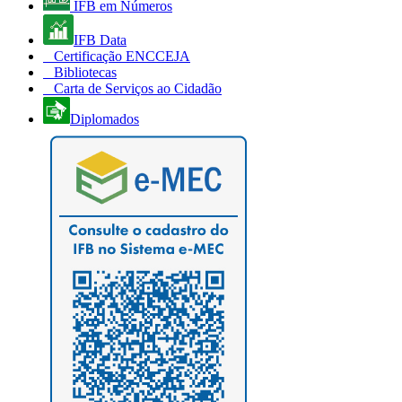
IFB em Números
IFB Data
Certificação ENCCEJA
Bibliotecas
Carta de Serviços ao Cidadão
Diplomados