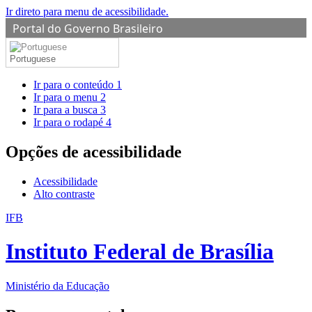
Ir direto para menu de acessibilidade.
Portal do Governo Brasileiro
Portuguese
Ir para o conteúdo
1
Ir para o menu
2
Ir para a busca
3
Ir para o rodapé
4
Opções de acessibilidade
Acessibilidade
Alto contraste
IFB
Instituto Federal de Brasília
Ministério da Educação