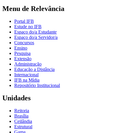
Menu de Relevância
Portal IFB
Estude no IFB
Espaço do/a Estudante
Espaço do/a Servidor/a
Concursos
Ensino
Pesquisa
Extensão
Administração
Educação a Distância
Internacional
IFB na Mídia
Repositório Institucional
Unidades
Reitoria
Brasília
Ceilândia
Estrutural
Gama