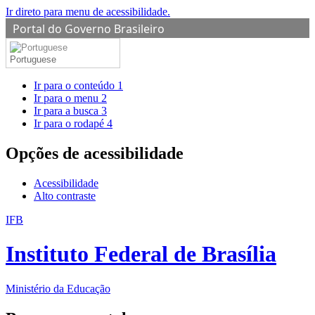
Ir direto para menu de acessibilidade.
Portal do Governo Brasileiro
Portuguese
Ir para o conteúdo
1
Ir para o menu
2
Ir para a busca
3
Ir para o rodapé
4
Opções de acessibilidade
Acessibilidade
Alto contraste
IFB
Instituto Federal de Brasília
Ministério da Educação