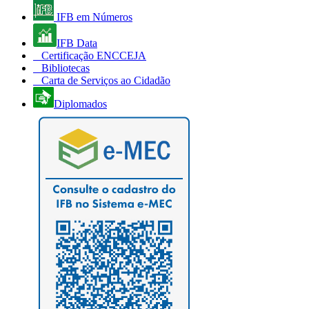
IFB em Números
IFB Data
Certificação ENCCEJA
Bibliotecas
Carta de Serviços ao Cidadão
Diplomados