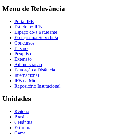
Menu de Relevância
Portal IFB
Estude no IFB
Espaço do/a Estudante
Espaço do/a Servidor/a
Concursos
Ensino
Pesquisa
Extensão
Administração
Educação a Distância
Internacional
IFB na Mídia
Repositório Institucional
Unidades
Reitoria
Brasília
Ceilândia
Estrutural
Gama