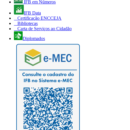
IFB em Números
IFB Data
Certificação ENCCEJA
Bibliotecas
Carta de Serviços ao Cidadão
Diplomados