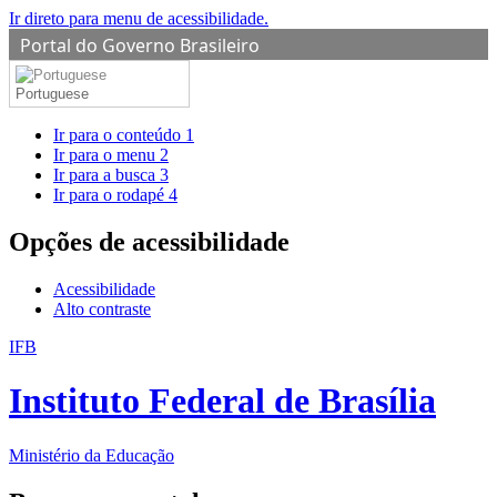
Ir direto para menu de acessibilidade.
Portal do Governo Brasileiro
Portuguese
Ir para o conteúdo
1
Ir para o menu
2
Ir para a busca
3
Ir para o rodapé
4
Opções de acessibilidade
Acessibilidade
Alto contraste
IFB
Instituto Federal de Brasília
Ministério da Educação