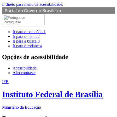
Ir direto para menu de acessibilidade.
Portal do Governo Brasileiro
Portuguese
Ir para o conteúdo
1
Ir para o menu
2
Ir para a busca
3
Ir para o rodapé
4
Opções de acessibilidade
Acessibilidade
Alto contraste
IFB
Instituto Federal de Brasília
Ministério da Educação