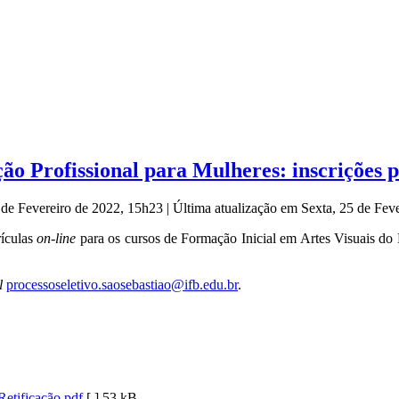
ção Profissional para Mulheres: inscrições 
5 de Fevereiro de 2022, 15h23
|
Última atualização em Sexta, 25 de Fev
rículas
on-line
para os cursos de Formação Inicial em Artes Visuais do 
l
processoseletivo.
saosebastiao@ifb.edu.br
.
etificação.pdf
[ ]
53 kB