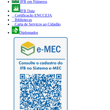
IFB em Números
IFB Data
Certificação ENCCEJA
Bibliotecas
Carta de Serviços ao Cidadão
Diplomados