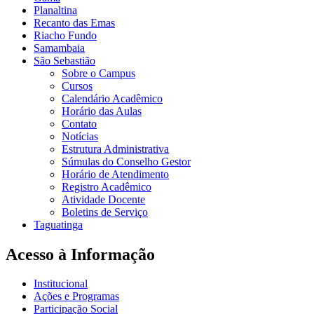
Planaltina
Recanto das Emas
Riacho Fundo
Samambaia
São Sebastião
Sobre o Campus
Cursos
Calendário Acadêmico
Horário das Aulas
Contato
Notícias
Estrutura Administrativa
Súmulas do Conselho Gestor
Horário de Atendimento
Registro Acadêmico
Atividade Docente
Boletins de Serviço
Taguatinga
Acesso à Informação
Institucional
Ações e Programas
Participação Social