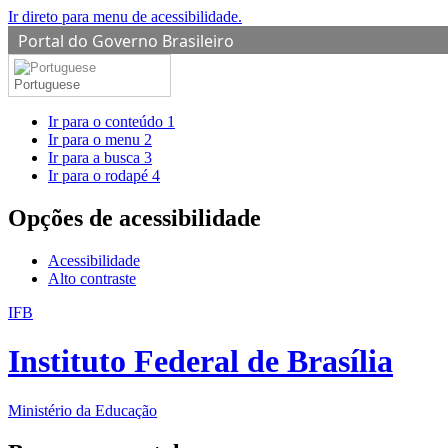
Ir direto para menu de acessibilidade.
Portal do Governo Brasileiro
Portuguese
Ir para o conteúdo
1
Ir para o menu
2
Ir para a busca
3
Ir para o rodapé
4
Opções de acessibilidade
Acessibilidade
Alto contraste
IFB
Instituto Federal de Brasília
Ministério da Educação