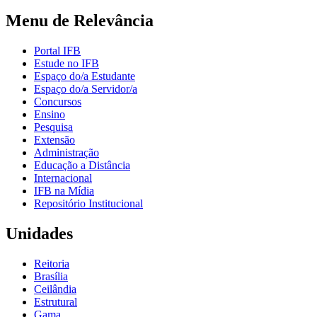
Menu de Relevância
Portal IFB
Estude no IFB
Espaço do/a Estudante
Espaço do/a Servidor/a
Concursos
Ensino
Pesquisa
Extensão
Administração
Educação a Distância
Internacional
IFB na Mídia
Repositório Institucional
Unidades
Reitoria
Brasília
Ceilândia
Estrutural
Gama