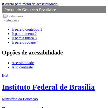
Ir direto para menu de acessibilidade.
Portal do Governo Brasileiro
Portuguese
Ir para o conteúdo
1
Ir para o menu
2
Ir para a busca
3
Ir para o rodapé
4
Opções de acessibilidade
Acessibilidade
Alto contraste
IFB
Instituto Federal de Brasília
Ministério da Educação