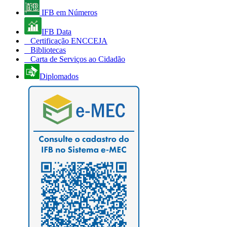
IFB em Números
IFB Data
Certificação ENCCEJA
Bibliotecas
Carta de Serviços ao Cidadão
Diplomados