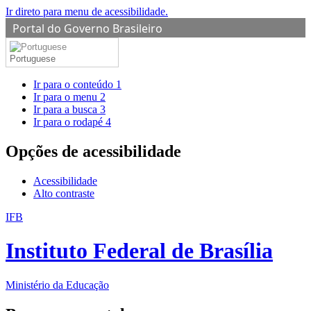
Ir direto para menu de acessibilidade.
Portal do Governo Brasileiro
Portuguese
Ir para o conteúdo
1
Ir para o menu
2
Ir para a busca
3
Ir para o rodapé
4
Opções de acessibilidade
Acessibilidade
Alto contraste
IFB
Instituto Federal de Brasília
Ministério da Educação