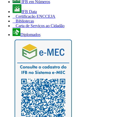
IFB em Números
IFB Data
Certificação ENCCEJA
Bibliotecas
Carta de Serviços ao Cidadão
Diplomados