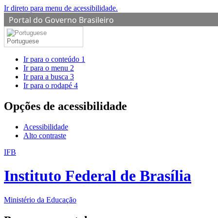
Ir direto para menu de acessibilidade.
Portal do Governo Brasileiro
Portuguese
Ir para o conteúdo
1
Ir para o menu
2
Ir para a busca
3
Ir para o rodapé
4
Opções de acessibilidade
Acessibilidade
Alto contraste
IFB
Instituto Federal de Brasília
Ministério da Educação