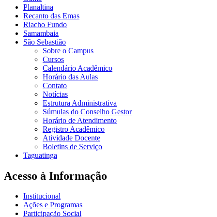
Planaltina
Recanto das Emas
Riacho Fundo
Samambaia
São Sebastião
Sobre o Campus
Cursos
Calendário Acadêmico
Horário das Aulas
Contato
Notícias
Estrutura Administrativa
Súmulas do Conselho Gestor
Horário de Atendimento
Registro Acadêmico
Atividade Docente
Boletins de Serviço
Taguatinga
Acesso à Informação
Institucional
Ações e Programas
Participação Social