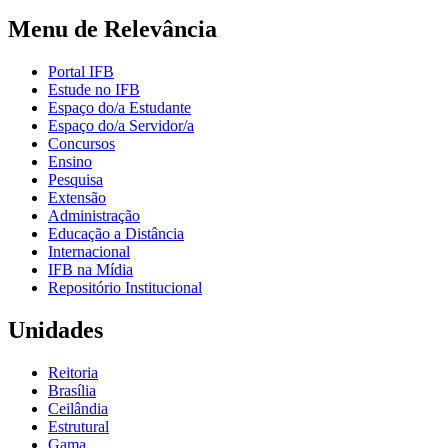
Menu de Relevância
Portal IFB
Estude no IFB
Espaço do/a Estudante
Espaço do/a Servidor/a
Concursos
Ensino
Pesquisa
Extensão
Administração
Educação a Distância
Internacional
IFB na Mídia
Repositório Institucional
Unidades
Reitoria
Brasília
Ceilândia
Estrutural
Gama