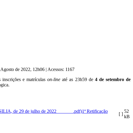
e Agosto de 2022, 12h06
|
Acessos: 1167
 inscrições e matrículas
on-line
até as 23h59 de
4 de setembro de
gica.
1ª Retificação
52
[ ]
kB