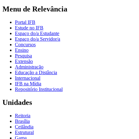
Menu de Relevância
Portal IFB
Estude no IFB
Espaço do/a Estudante
Espaço do/a Servidor/a
Concursos
Ensino
Pesquisa
Extensão
Administração
Educação a Distância
Internacional
IFB na Mídia
Repositório Institucional
Unidades
Reitoria
Brasília
Ceilândia
Estrutural
Gama