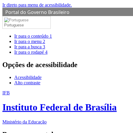
Ir direto para menu de acessibilidade.
Portal do Governo Brasileiro
Portuguese
Ir para o conteúdo
1
Ir para o menu
2
Ir para a busca
3
Ir para o rodapé
4
Opções de acessibilidade
Acessibilidade
Alto contraste
IFB
Instituto Federal de Brasília
Ministério da Educação