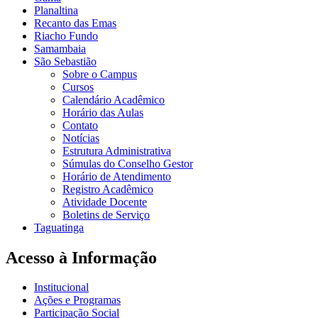
Planaltina
Recanto das Emas
Riacho Fundo
Samambaia
São Sebastião
Sobre o Campus
Cursos
Calendário Acadêmico
Horário das Aulas
Contato
Notícias
Estrutura Administrativa
Súmulas do Conselho Gestor
Horário de Atendimento
Registro Acadêmico
Atividade Docente
Boletins de Serviço
Taguatinga
Acesso à Informação
Institucional
Ações e Programas
Participação Social