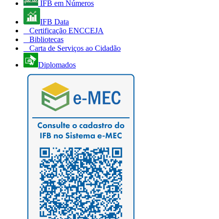
IFB em Números
IFB Data
Certificação ENCCEJA
Bibliotecas
Carta de Serviços ao Cidadão
Diplomados