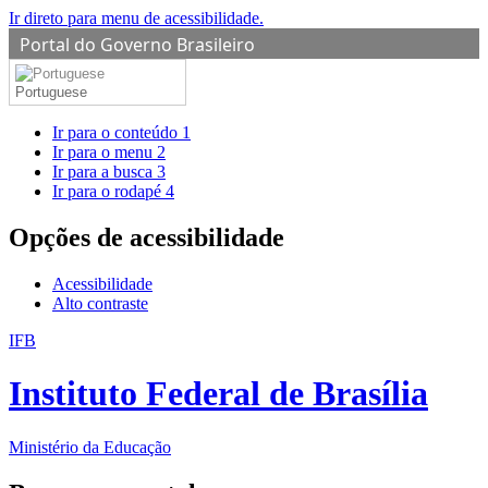
Ir direto para menu de acessibilidade.
Portal do Governo Brasileiro
Portuguese
Ir para o conteúdo
1
Ir para o menu
2
Ir para a busca
3
Ir para o rodapé
4
Opções de acessibilidade
Acessibilidade
Alto contraste
IFB
Instituto Federal de Brasília
Ministério da Educação