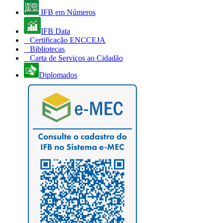
IFB em Números
IFB Data
Certificação ENCCEJA
Bibliotecas
Carta de Serviços ao Cidadão
Diplomados