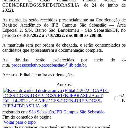
CGEN/DREP/DGSS/RIFB/IFBRASILIA, de 24 de junho de
2022).
As matrículas serão recebidas presencialmente na Coordenação de
Registro Acadêmico do IFB Campus São Sebastião — Área
Especial 2, S/N, Bairro São Bartolomeu – São Sebastião/DF, no
período de
3/10/2022 a 7/10/2022, das 8h30 às 20h30
.
A matrícula será por ordem de chegada, e serão contemplados os
candidatos que apresentarem a documentação completa.
As dúvidas serão esclarecidas por meio do
e-
mail
processoseletivo.saosebastiao@ifb.edu.br
.
Acesse o Edital e confira as orientações.
Anexos:
62
[ ]
Edital 4-2022 - CAAIE-DGSS-CGEN-DREP-DGSS-
kB
RIFB-IFBRASILIA.pdf
registrado em:
São Sebastião
,
IFB Campus São Sebastião
Fim do conteúdo da página
Voltar para o topo
Início da navegação de rodapé
Fim da navegação de rodapé