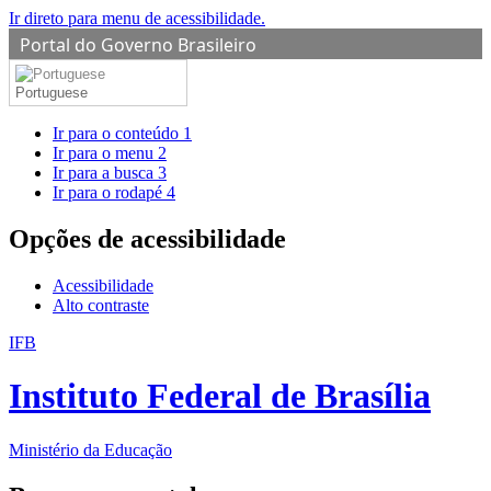
Ir direto para menu de acessibilidade.
Portal do Governo Brasileiro
Portuguese
Ir para o conteúdo
1
Ir para o menu
2
Ir para a busca
3
Ir para o rodapé
4
Opções de acessibilidade
Acessibilidade
Alto contraste
IFB
Instituto Federal de Brasília
Ministério da Educação