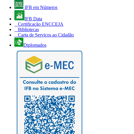
IFB em Números
IFB Data
Certificação ENCCEJA
Bibliotecas
Carta de Serviços ao Cidadão
Diplomados