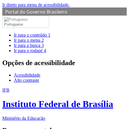
Ir direto para menu de acessibilidade.
Portal do Governo Brasileiro
Portuguese
Ir para o conteúdo
1
Ir para o menu
2
Ir para a busca
3
Ir para o rodapé
4
Opções de acessibilidade
Acessibilidade
Alto contraste
IFB
Instituto Federal de Brasília
Ministério da Educação