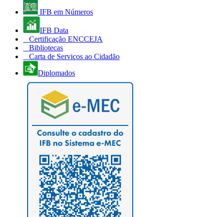
IFB em Números
IFB Data
Certificação ENCCEJA
Bibliotecas
Carta de Serviços ao Cidadão
Diplomados