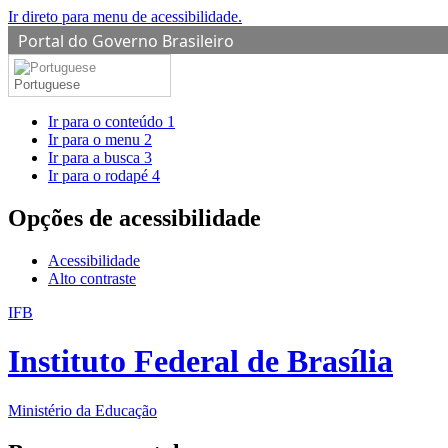
Ir direto para menu de acessibilidade.
Portal do Governo Brasileiro
Portuguese
Ir para o conteúdo
1
Ir para o menu
2
Ir para a busca
3
Ir para o rodapé
4
Opções de acessibilidade
Acessibilidade
Alto contraste
IFB
Instituto Federal de Brasília
Ministério da Educação