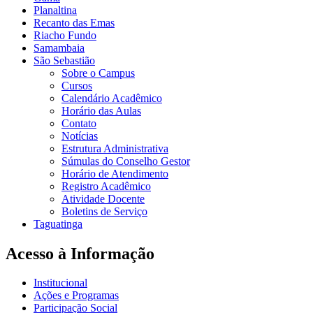
Planaltina
Recanto das Emas
Riacho Fundo
Samambaia
São Sebastião
Sobre o Campus
Cursos
Calendário Acadêmico
Horário das Aulas
Contato
Notícias
Estrutura Administrativa
Súmulas do Conselho Gestor
Horário de Atendimento
Registro Acadêmico
Atividade Docente
Boletins de Serviço
Taguatinga
Acesso à Informação
Institucional
Ações e Programas
Participação Social