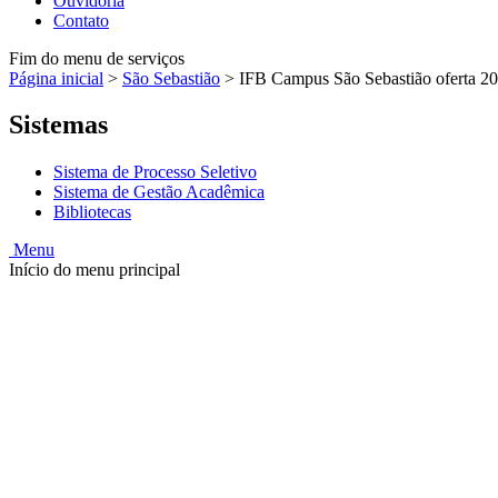
Ouvidoria
Contato
Fim do menu de serviços
Página inicial
>
São Sebastião
>
IFB Campus São Sebastião oferta 20 
Sistemas
Sistema de Processo Seletivo
Sistema de Gestão Acadêmica
Bibliotecas
Menu
Início do menu principal