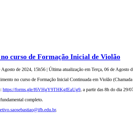
no curso de Formação Inicial de Violão
de Agosto de 2024, 15h56
|
Última atualização em Terça, 06 de Agosto 
imento no curso de Formação Inicial Continuada em Violão (Chamada 
o:
https://forms.gle/
f6VHgY9THKgfEaUg9
, a partir das 8h do dia 29
 fundamental completo.
etivo.saosebastiao@ifb.edu.br
.