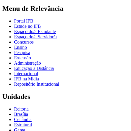
Menu de Relevância
Portal IFB
Estude no IFB
Espaço do/a Estudante
Espaço do/a Servidor/a
Concursos
Ensino
Pesquisa
Extensão
Administração
Educação a Distância
Internacional
IFB na Mídia
Repositório Institucional
Unidades
Reitoria
Brasília
Ceilândia
Estrutural
Gama