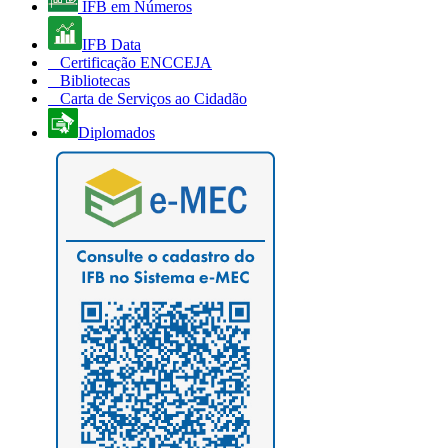
IFB em Números
IFB Data
Certificação ENCCEJA
Bibliotecas
Carta de Serviços ao Cidadão
Diplomados