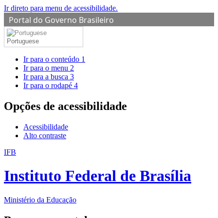
Ir direto para menu de acessibilidade.
Portal do Governo Brasileiro
Portuguese
Ir para o conteúdo
1
Ir para o menu
2
Ir para a busca
3
Ir para o rodapé
4
Opções de acessibilidade
Acessibilidade
Alto contraste
IFB
Instituto Federal de Brasília
Ministério da Educação