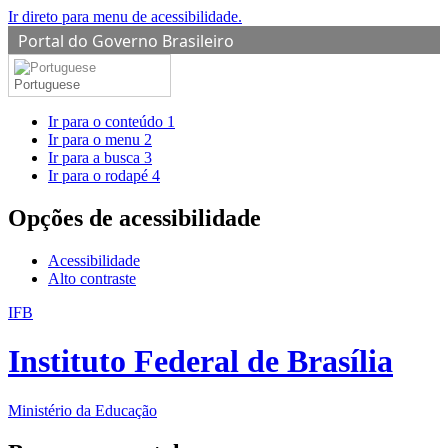
Ir direto para menu de acessibilidade.
Portal do Governo Brasileiro
Portuguese
Ir para o conteúdo
1
Ir para o menu
2
Ir para a busca
3
Ir para o rodapé
4
Opções de acessibilidade
Acessibilidade
Alto contraste
IFB
Instituto Federal de Brasília
Ministério da Educação