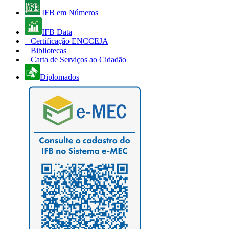
IFB em Números
IFB Data
Certificação ENCCEJA
Bibliotecas
Carta de Serviços ao Cidadão
Diplomados