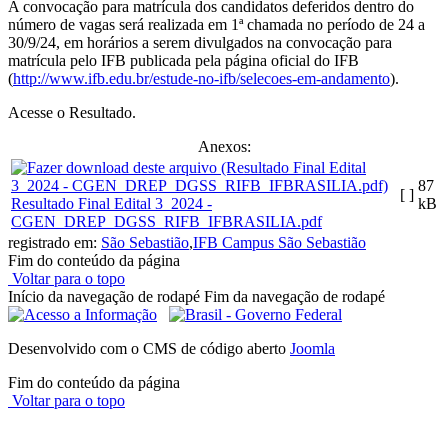
A convocação para matrícula dos candidatos deferidos dentro do
número de vagas será realizada em 1ª chamada no período de 24 a
30/9/24, em horários a serem divulgados na convocação para
matrícula pelo IFB publicada pela página oficial do IFB
(
http://www.ifb.edu.br/estude-no-ifb/selecoes-em-andamento
).
Acesse o Resultado.
Anexos:
87
[ ]
Resultado Final Edital 3_2024 -
kB
CGEN_DREP_DGSS_RIFB_IFBRASILIA.pdf
registrado em:
São Sebastião
,
IFB Campus São Sebastião
Fim do conteúdo da página
Voltar para o topo
Início da navegação de rodapé
Fim da navegação de rodapé
Desenvolvido com o CMS de código aberto
Joomla
Fim do conteúdo da página
Voltar para o topo