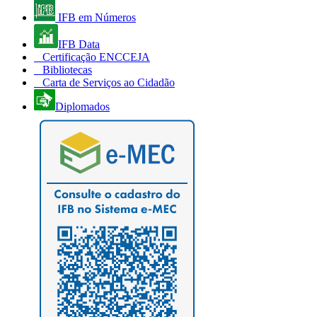
IFB em Números
IFB Data
Certificação ENCCEJA
Bibliotecas
Carta de Serviços ao Cidadão
Diplomados