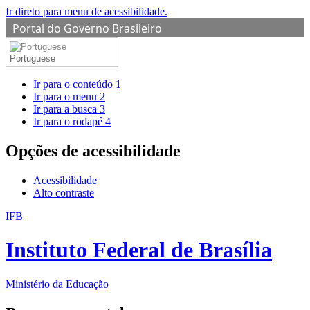
Ir direto para menu de acessibilidade.
Portal do Governo Brasileiro
Portuguese
Ir para o conteúdo
1
Ir para o menu
2
Ir para a busca
3
Ir para o rodapé
4
Opções de acessibilidade
Acessibilidade
Alto contraste
IFB
Instituto Federal de Brasília
Ministério da Educação