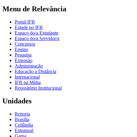
Menu de Relevância
Portal IFB
Estude no IFB
Espaço do/a Estudante
Espaço do/a Servidor/a
Concursos
Ensino
Pesquisa
Extensão
Administração
Educação a Distância
Internacional
IFB na Mídia
Repositório Institucional
Unidades
Reitoria
Brasília
Ceilândia
Estrutural
Gama