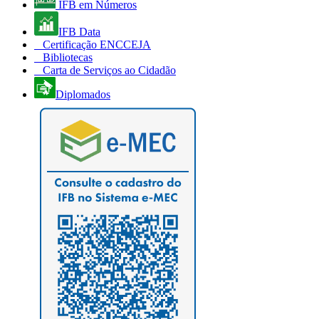
IFB em Números
IFB Data
Certificação ENCCEJA
Bibliotecas
Carta de Serviços ao Cidadão
Diplomados