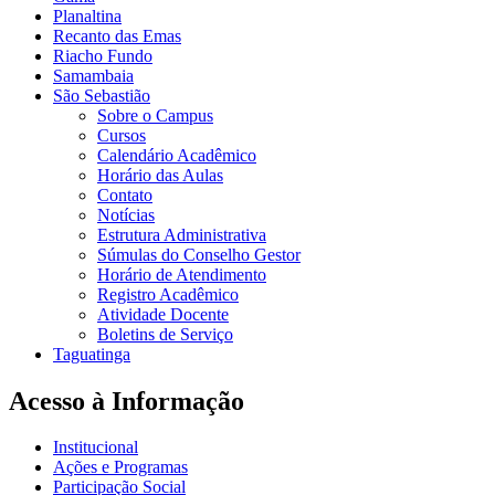
Planaltina
Recanto das Emas
Riacho Fundo
Samambaia
São Sebastião
Sobre o Campus
Cursos
Calendário Acadêmico
Horário das Aulas
Contato
Notícias
Estrutura Administrativa
Súmulas do Conselho Gestor
Horário de Atendimento
Registro Acadêmico
Atividade Docente
Boletins de Serviço
Taguatinga
Acesso à Informação
Institucional
Ações e Programas
Participação Social