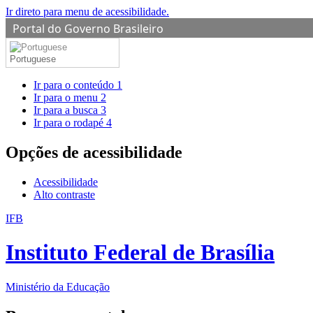
Ir direto para menu de acessibilidade.
Portal do Governo Brasileiro
Portuguese
Ir para o conteúdo
1
Ir para o menu
2
Ir para a busca
3
Ir para o rodapé
4
Opções de acessibilidade
Acessibilidade
Alto contraste
IFB
Instituto Federal de Brasília
Ministério da Educação