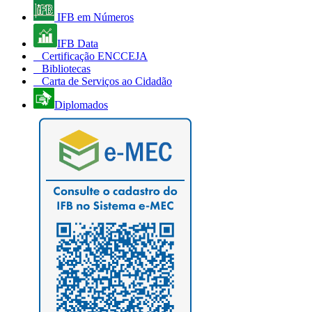
IFB em Números
IFB Data
Certificação ENCCEJA
Bibliotecas
Carta de Serviços ao Cidadão
Diplomados