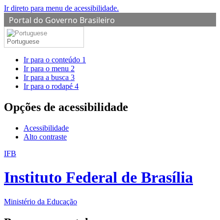
Ir direto para menu de acessibilidade.
Portal do Governo Brasileiro
Portuguese
Ir para o conteúdo
1
Ir para o menu
2
Ir para a busca
3
Ir para o rodapé
4
Opções de acessibilidade
Acessibilidade
Alto contraste
IFB
Instituto Federal de Brasília
Ministério da Educação