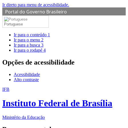
Ir direto para menu de acessibilidade.
Portal do Governo Brasileiro
Portuguese
Ir para o conteúdo
1
Ir para o menu
2
Ir para a busca
3
Ir para o rodapé
4
Opções de acessibilidade
Acessibilidade
Alto contraste
IFB
Instituto Federal de Brasília
Ministério da Educação