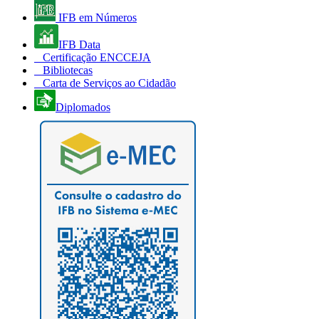
IFB em Números
IFB Data
Certificação ENCCEJA
Bibliotecas
Carta de Serviços ao Cidadão
Diplomados