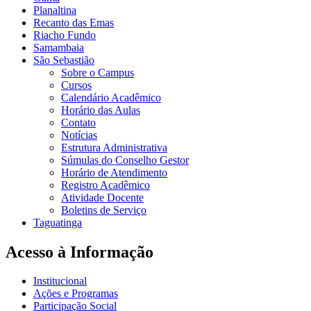
Planaltina
Recanto das Emas
Riacho Fundo
Samambaia
São Sebastião
Sobre o Campus
Cursos
Calendário Acadêmico
Horário das Aulas
Contato
Notícias
Estrutura Administrativa
Súmulas do Conselho Gestor
Horário de Atendimento
Registro Acadêmico
Atividade Docente
Boletins de Serviço
Taguatinga
Acesso à Informação
Institucional
Ações e Programas
Participação Social