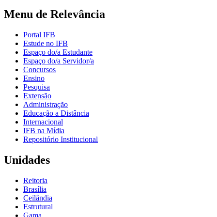
Menu de Relevância
Portal IFB
Estude no IFB
Espaço do/a Estudante
Espaço do/a Servidor/a
Concursos
Ensino
Pesquisa
Extensão
Administração
Educação a Distância
Internacional
IFB na Mídia
Repositório Institucional
Unidades
Reitoria
Brasília
Ceilândia
Estrutural
Gama