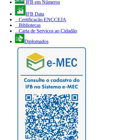
IFB em Números
IFB Data
Certificação ENCCEJA
Bibliotecas
Carta de Serviços ao Cidadão
Diplomados