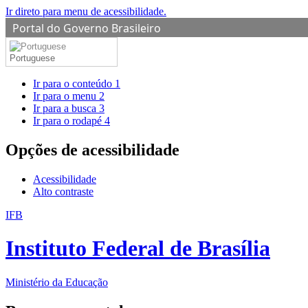
Ir direto para menu de acessibilidade.
Portal do Governo Brasileiro
Portuguese
Ir para o conteúdo
1
Ir para o menu
2
Ir para a busca
3
Ir para o rodapé
4
Opções de acessibilidade
Acessibilidade
Alto contraste
IFB
Instituto Federal de Brasília
Ministério da Educação