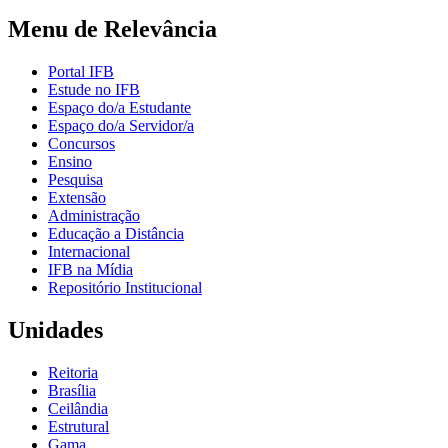
Menu de Relevância
Portal IFB
Estude no IFB
Espaço do/a Estudante
Espaço do/a Servidor/a
Concursos
Ensino
Pesquisa
Extensão
Administração
Educação a Distância
Internacional
IFB na Mídia
Repositório Institucional
Unidades
Reitoria
Brasília
Ceilândia
Estrutural
Gama