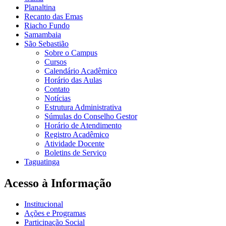
Planaltina
Recanto das Emas
Riacho Fundo
Samambaia
São Sebastião
Sobre o Campus
Cursos
Calendário Acadêmico
Horário das Aulas
Contato
Notícias
Estrutura Administrativa
Súmulas do Conselho Gestor
Horário de Atendimento
Registro Acadêmico
Atividade Docente
Boletins de Serviço
Taguatinga
Acesso à Informação
Institucional
Ações e Programas
Participação Social