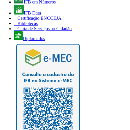
IFB em Números
IFB Data
Certificação ENCCEJA
Bibliotecas
Carta de Serviços ao Cidadão
Diplomados