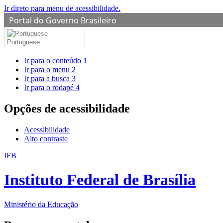
Ir direto para menu de acessibilidade.
Portal do Governo Brasileiro
Portuguese
Ir para o conteúdo
1
Ir para o menu
2
Ir para a busca
3
Ir para o rodapé
4
Opções de acessibilidade
Acessibilidade
Alto contraste
IFB
Instituto Federal de Brasília
Ministério da Educação