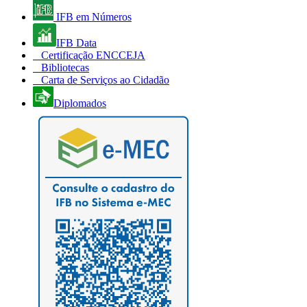
IFB em Números
IFB Data
Certificação ENCCEJA
Bibliotecas
Carta de Serviços ao Cidadão
Diplomados