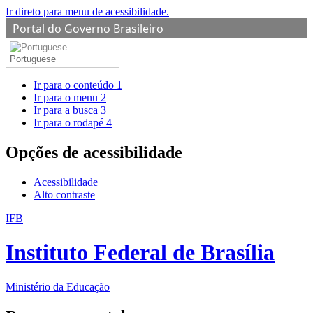
Ir direto para menu de acessibilidade.
Portal do Governo Brasileiro
Portuguese
Ir para o conteúdo
1
Ir para o menu
2
Ir para a busca
3
Ir para o rodapé
4
Opções de acessibilidade
Acessibilidade
Alto contraste
IFB
Instituto Federal de Brasília
Ministério da Educação