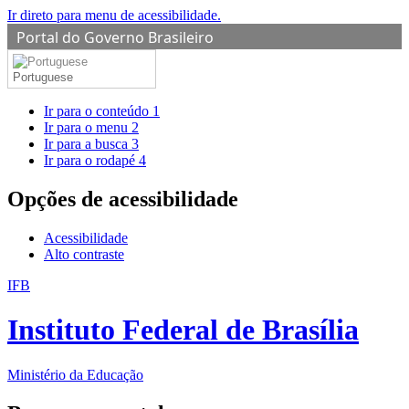
Ir direto para menu de acessibilidade.
Portal do Governo Brasileiro
Portuguese
Ir para o conteúdo
1
Ir para o menu
2
Ir para a busca
3
Ir para o rodapé
4
Opções de acessibilidade
Acessibilidade
Alto contraste
IFB
Instituto Federal de Brasília
Ministério da Educação