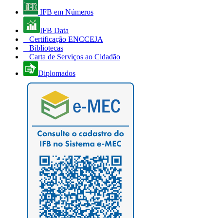
IFB em Números
IFB Data
Certificação ENCCEJA
Bibliotecas
Carta de Serviços ao Cidadão
Diplomados