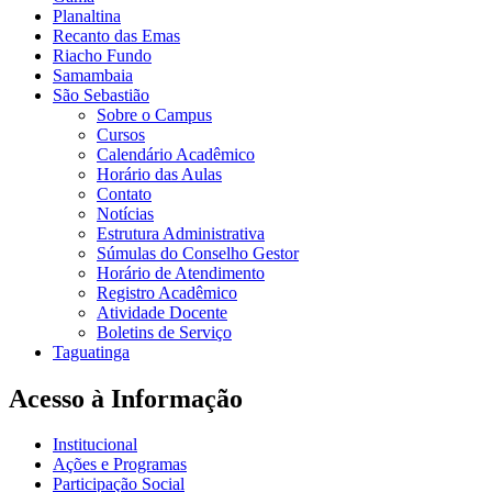
Planaltina
Recanto das Emas
Riacho Fundo
Samambaia
São Sebastião
Sobre o Campus
Cursos
Calendário Acadêmico
Horário das Aulas
Contato
Notícias
Estrutura Administrativa
Súmulas do Conselho Gestor
Horário de Atendimento
Registro Acadêmico
Atividade Docente
Boletins de Serviço
Taguatinga
Acesso à Informação
Institucional
Ações e Programas
Participação Social