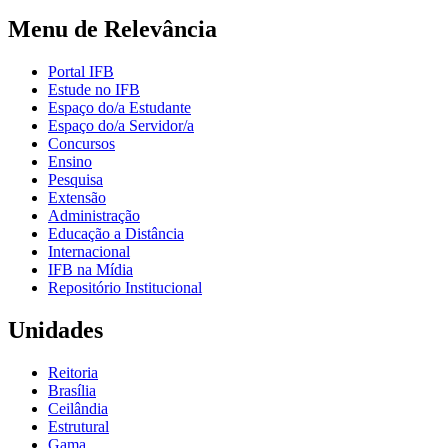
Menu de Relevância
Portal IFB
Estude no IFB
Espaço do/a Estudante
Espaço do/a Servidor/a
Concursos
Ensino
Pesquisa
Extensão
Administração
Educação a Distância
Internacional
IFB na Mídia
Repositório Institucional
Unidades
Reitoria
Brasília
Ceilândia
Estrutural
Gama