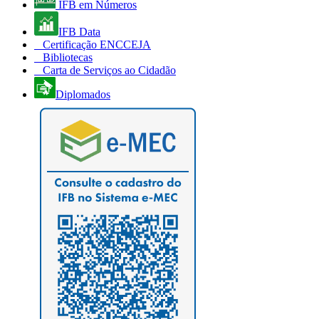
IFB em Números
IFB Data
Certificação ENCCEJA
Bibliotecas
Carta de Serviços ao Cidadão
Diplomados