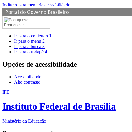
Ir direto para menu de acessibilidade.
Portal do Governo Brasileiro
Portuguese
Ir para o conteúdo
1
Ir para o menu
2
Ir para a busca
3
Ir para o rodapé
4
Opções de acessibilidade
Acessibilidade
Alto contraste
IFB
Instituto Federal de Brasília
Ministério da Educação