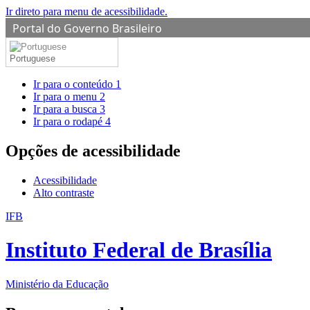
Ir direto para menu de acessibilidade.
Portal do Governo Brasileiro
Portuguese
Ir para o conteúdo
1
Ir para o menu
2
Ir para a busca
3
Ir para o rodapé
4
Opções de acessibilidade
Acessibilidade
Alto contraste
IFB
Instituto Federal de Brasília
Ministério da Educação