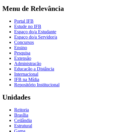
Menu de Relevância
Portal IFB
Estude no IFB
Espaço do/a Estudante
Espaço do/a Servidor/a
Concursos
Ensino
Pesquisa
Extensão
Administração
Educação a Distância
Internacional
IFB na Mídia
Repositório Institucional
Unidades
Reitoria
Brasília
Ceilândia
Estrutural
Gama