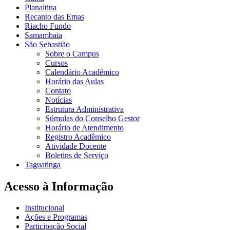
Planaltina
Recanto das Emas
Riacho Fundo
Samambaia
São Sebastião
Sobre o Campus
Cursos
Calendário Acadêmico
Horário das Aulas
Contato
Notícias
Estrutura Administrativa
Súmulas do Conselho Gestor
Horário de Atendimento
Registro Acadêmico
Atividade Docente
Boletins de Serviço
Taguatinga
Acesso à Informação
Institucional
Ações e Programas
Participação Social