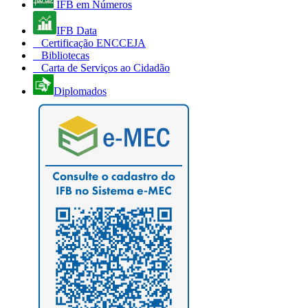
IFB em Números
IFB Data
Certificação ENCCEJA
Bibliotecas
Carta de Serviços ao Cidadão
Diplomados