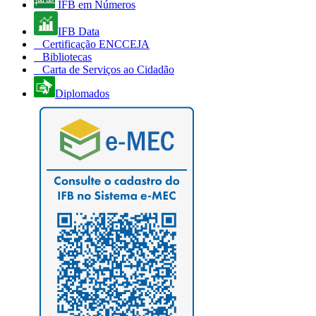
IFB em Números
IFB Data
Certificação ENCCEJA
Bibliotecas
Carta de Serviços ao Cidadão
Diplomados