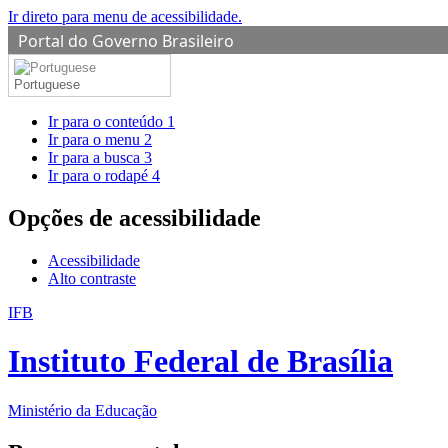
Ir direto para menu de acessibilidade.
Portal do Governo Brasileiro
Portuguese
Ir para o conteúdo
1
Ir para o menu
2
Ir para a busca
3
Ir para o rodapé
4
Opções de acessibilidade
Acessibilidade
Alto contraste
IFB
Instituto Federal de Brasília
Ministério da Educação