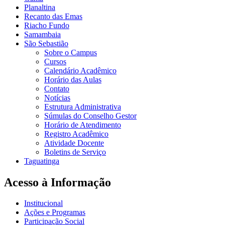
Planaltina
Recanto das Emas
Riacho Fundo
Samambaia
São Sebastião
Sobre o Campus
Cursos
Calendário Acadêmico
Horário das Aulas
Contato
Notícias
Estrutura Administrativa
Súmulas do Conselho Gestor
Horário de Atendimento
Registro Acadêmico
Atividade Docente
Boletins de Serviço
Taguatinga
Acesso à Informação
Institucional
Ações e Programas
Participação Social