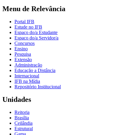
Menu de Relevância
Portal IFB
Estude no IFB
Espaço do/a Estudante
Espaço do/a Servidor/a
Concursos
Ensino
Pesquisa
Extensão
Administração
Educação a Distância
Internacional
IFB na Mídia
Repositório Institucional
Unidades
Reitoria
Brasília
Ceilândia
Estrutural
Gama